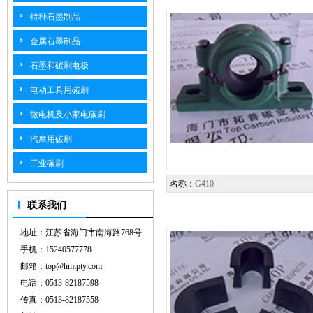
特种石墨制品
金属石墨制品
石墨和碳刷电极
电动工具用碳刷
微电机及小家电碳刷
汽摩用碳刷
工业碳刷
名称：
G410
联系我们
地址：江苏省海门市南海路768号
手机：15240577778
邮箱：top@hmtpty.com
电话：0513-82187598
传真：0513-82187558