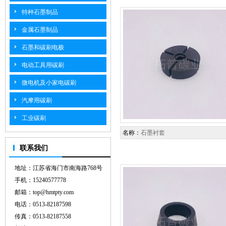
特种石墨制品
金属石墨制品
石墨和碳刷电极
电动工具用碳刷
微电机及小家电碳刷
汽摩用碳刷
工业碳刷
名称：
石墨衬套
联系我们
地址：江苏省海门市南海路768号
手机：15240577778
邮箱：top@hmtpty.com
电话：0513-82187598
传真：0513-82187558