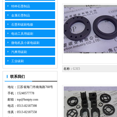
特种石墨制品
金属石墨制品
石墨和碳刷电极
电动工具用碳刷
微电机及小家电碳刷
汽摩用碳刷
工业碳刷
名称：
G315
联系我们
地址：江苏省海门市南海路768号
手机：15240577778
邮箱：top@hmtpty.com
电话：0513-82187598
传真：0513-82187558