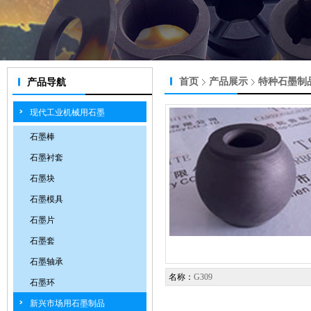
首页
产品展示
特种石墨制
产品导航
现代工业机械用石墨
石墨棒
石墨衬套
石墨块
石墨模具
石墨片
石墨套
石墨轴承
名称：
G309
石墨环
新兴市场用石墨制品