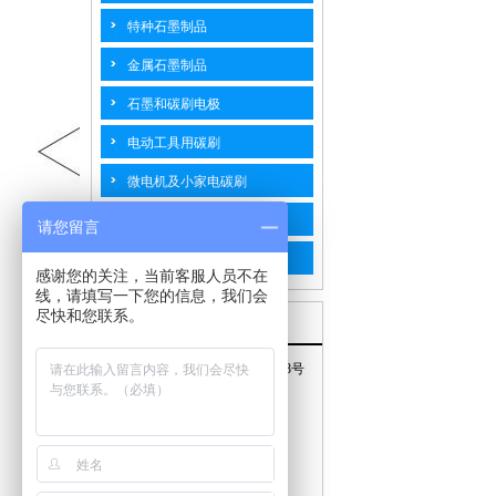
特种石墨制品
金属石墨制品
石墨和碳刷电极
电动工具用碳刷
微电机及小家电碳刷
汽摩用碳刷
请您留言
工业碳刷
感谢您的关注，当前客服人员不在
线，请填写一下您的信息，我们会
尽快和您联系。
联系我们
地址：江苏省海门市南海路768号
手机：15240577778
邮箱：top@hmtpty.com
电话：0513-82187598
传真：0513-82187558