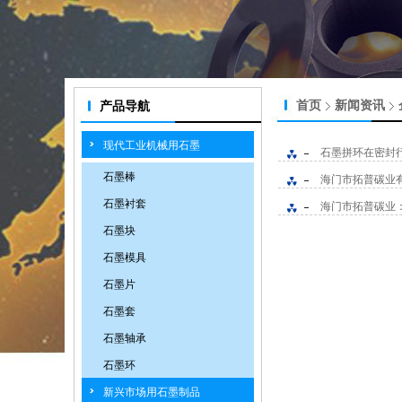
首页
新闻资讯
产品导航
现代工业机械用石墨
石墨拼环在密封
石墨棒
海门市拓普碳业
石墨衬套
海门市拓普碳业
石墨块
石墨模具
石墨片
石墨套
石墨轴承
石墨环
新兴市场用石墨制品