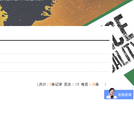
| 共计：
3
条记录 页次：
1
/1 每页：
20
条
1