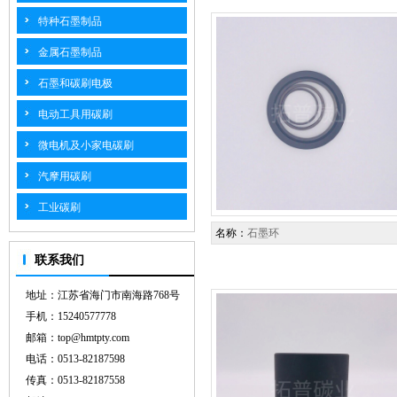
特种石墨制品
金属石墨制品
石墨和碳刷电极
电动工具用碳刷
微电机及小家电碳刷
汽摩用碳刷
工业碳刷
名称：
石墨环
联系我们
地址：江苏省海门市南海路768号
手机：15240577778
邮箱：top@hmtpty.com
电话：0513-82187598
传真：0513-82187558