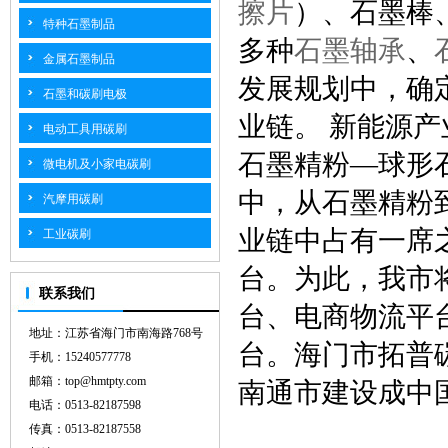
擦片
）、石墨棒
特种石墨制品
多种
石墨轴承
、
金属石墨制品
发展规划中，确
石墨和碳刷电极
业链。 新能源
电动工具用碳刷
石墨精粉—球形
微电机及小家电碳刷
中，从石墨精粉
汽摩用碳刷
业链中占有一席
工业碳刷
台。为此，我市
联系我们
台、电商物流平
地址：江苏省海门市南海路768号
台。海门市拓普
手机：15240577778
邮箱：top@hmtpty.com
南通市建设成中
电话：0513-82187598
传真：0513-82187558