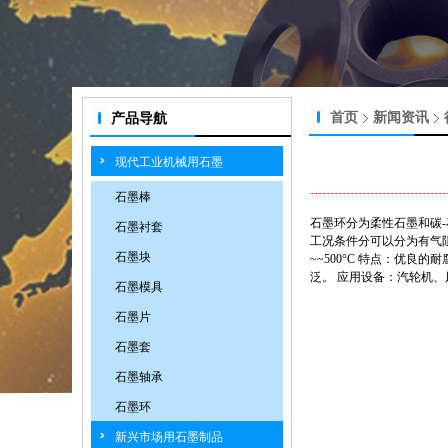
首页
新闻资讯
产品导航
现代工业机械用石墨
石墨棒
石墨环分为柔性石墨和碳
石墨衬套
工况条件分可以分为有气阻
石墨块
~~500°C 特点：优
泛。 应用设备：汽轮机
石墨模具
石墨片
石墨套
石墨轴承
石墨环
新兴市场用石墨制品