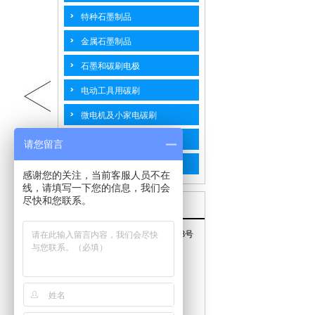
特种石墨制品
金属石墨制品
石墨和碳刷电极
电动工具用碳刷
微电机及小家电碳刷
汽摩用碳刷
请您留言
工业碳刷
感谢您的关注，当前客服人员不在
线，请填写一下您的信息，我们会
尽快和您联系。
联系我们
地址：江苏省海门市南海路768号
手机：15240577778
邮箱：top@hmtpty.com
电话：0513-82187598
传真：0513-82187558