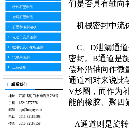
们是否具有轴向
特种石墨制品
金属石墨制品
机械密封中流体
石墨和碳刷电极
电动工具用碳刷
C、D泄漏通道
微电机及小家电碳刷
密封。B通道是
汽摩用碳刷
偿环沿轴向作微
工业碳刷
通道相对来说比
联系我们
V形圈，而作为
地址：江苏省海门市南海路768号
能的橡胶、聚四
手机：15240577778
邮箱：top@hmtpty.com
电话：0513-82187598
A通道则是旋转
传真：0513-82187558