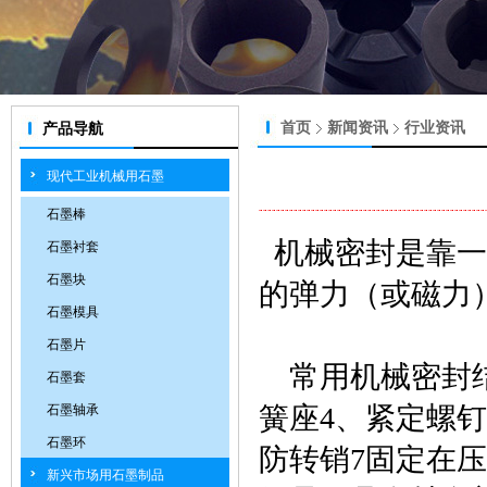
首页
新闻资讯
行业资讯
产品导航
现代工业机械用石墨
石墨棒
机械密封是靠一
石墨衬套
石墨块
的弹力（或磁力
石墨模具
石墨片
常用机械密封结
石墨套
簧座4、紧定螺
石墨轴承
石墨环
防转销7固定在
新兴市场用石墨制品