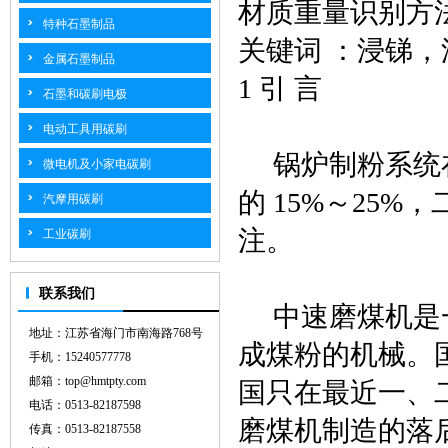
材质重量识别方
特种石墨制品
关键词 ：浸锑
金属石墨制品
1 引 言
石墨和碳刷电极
电动工具用碳刷
锅炉制粉系统在
微电机及小家电碳刷
的 15%～25
汽摩用碳刷
注。
工业碳刷
联系我们
中速磨煤机是一
地址：江苏省海门市南海路768号
成煤粉的机械。国
手机：15240577778
邮箱：top@hmtpty.com
国只在最近一、
电话：0513-82187598
磨煤机制造的落后
传真：0513-82187558