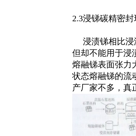
2.3浸锑碳精密
浸渍锑相比浸渍
但却不能用于浸渍
熔融锑表面张力
状态熔融锑的流
产厂家不多，真