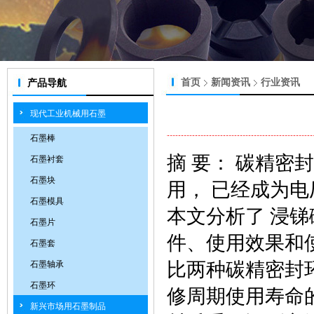
首页
新闻资讯
行业资讯
产品导航
现代工业机械用石墨
石墨棒
摘 要： 碳精
石墨衬套
石墨块
用， 已经成为
石墨模具
本文分析了 浸
石墨片
件、使用效果和
石墨套
比两种碳精密封
石墨轴承
石墨环
修周期使用寿命
新兴市场用石墨制品